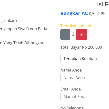
Isi 
Bongkar AC
0,5 - 2 PK
ngkinkan)
Tentukan Jumlah
nyimpan Sisa Freon Pada
1
-
+
m Yang Telah Dibongkar
Total Bayar
Rp 200,000
Nama Anda
Email Anda
No Telepone