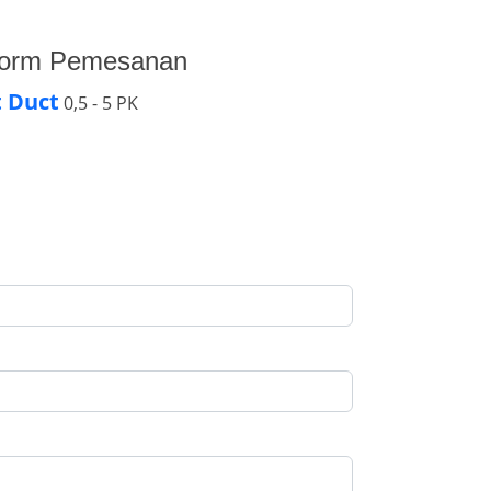
Form Pemesanan
t Duct
0,5 - 5 PK