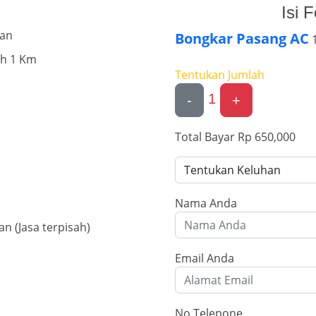
Isi 
kan
Bongkar Pasang AC
1
ih 1 Km
Tentukan Jumlah
1
-
+
Total Bayar
Rp 650,000
Nama Anda
 (Jasa terpisah)
Email Anda
No Telepone