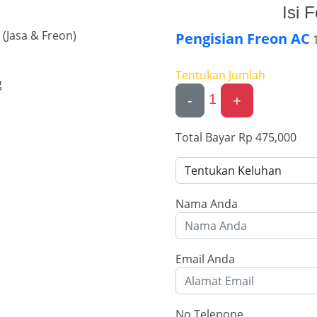
Isi 
 (Jasa & Freon)
Pengisian Freon AC
1
Tentukan Jumlah
g
1
-
+
Total Bayar
Rp 475,000
Nama Anda
Email Anda
No Telepone