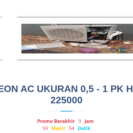
N AC UKURAN 0,5 - 1 PK 
225000
Promo Berakhir
9
Jam
59
Menit
54
Detik